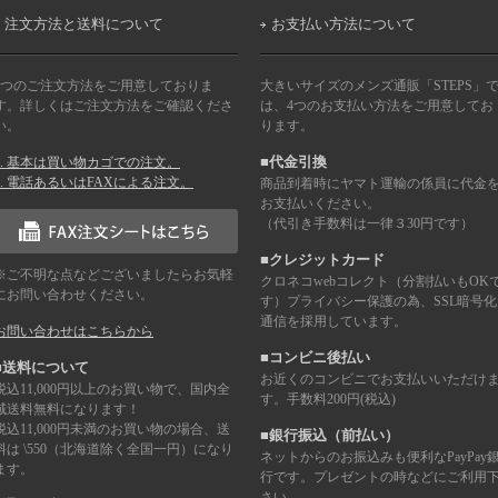
注文方法と送料について
お支払い方法について
2つのご注文方法をご用意しておりま
大きいサイズのメンズ通販「STEPS」
す。詳しくはご注文方法をご確認くださ
は、4つのお支払い方法をご用意してお
い。
ります。
1. 基本は買い物カゴでの注文。
■代金引換
2. 電話あるいはFAXによる注文。
商品到着時にヤマト運輸の係員に代金
お支払いください。
（代引き手数料は一律３30円です）
■クレジットカード
※ご不明な点などございましたらお気軽
クロネコwebコレクト（分割払いもOK
にお問い合わせください。
す）プライバシー保護の為、SSL暗号化
通信を採用しています。
お問い合わせはこちらから
■コンビニ後払い
■送料について
お近くのコンビニでお支払いいただけ
税込11,000円以上のお買い物で、国内全
す。手数料200円(税込)
域送料無料になります！
税込11,000円未満のお買い物の場合、送
■銀行振込（前払い）
料は \550（北海道除く全国一円）になり
ネットからのお振込みも便利なPayPay
ます。
行です。プレゼントの時などにご利用
さい。