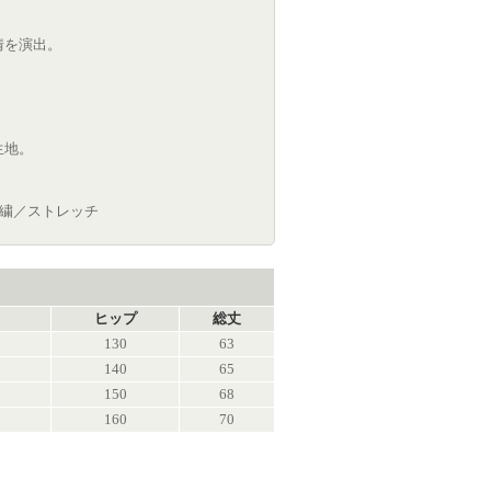
情を演出。
生地。
刺繍／ストレッチ
ヒップ
総丈
130
63
140
65
150
68
160
70