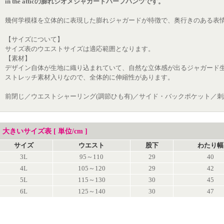
in the atticの膨れジオメジャガードハーフパンツです。
幾何学模様を立体的に表現した膨れジャガードが特徴で、奥行きのある表
【サイズについて】
サイズ表のウエストサイズは適応範囲となります。
【素材】
デザイン自体が生地に織り込まれていて、自然な立体感が出るジャガード
ストレッチ素材入りなので、全体的に伸縮性があります。
前閉じ／ウエストシャーリング(調節ひも有)／サイド・バックポケット／
大きいサイズ表 [ 単位/cm ]
サイズ
ウエスト
股下
わたり幅
3L
95～110
29
40
4L
105～120
29
42
5L
115～130
30
45
6L
125～140
30
47