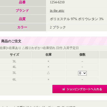
品番
1254-6210
ブランド
in the attic
品質
ポリエステル 97% ポリウレタン 3%
カラー
2 ブラック
商品のご注文
[在庫]○在庫あり △残りわずか ×在庫切れ 日付:入荷予定日
サイズ
在庫
個数
3L
×
－
4L
×
－
5L
△
6L
×
－