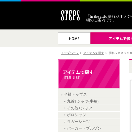
「in the attic 膨れ
細のご案内です。
トップページ
＞
アイテムで探す
＞ 膨れジオメジャ
半袖トップス
丸首Tシャツ(半袖)
その他Tシャツ
ポロシャツ
ラガーシャツ
パーカー・ブルゾン