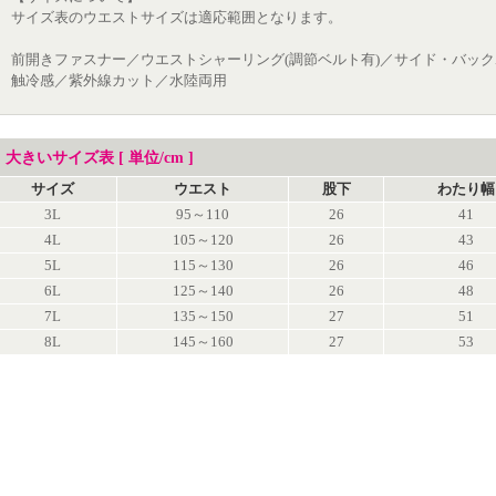
サイズ表のウエストサイズは適応範囲となります。
前開きファスナー／ウエストシャーリング(調節ベルト有)／サイド・バッ
触冷感／紫外線カット／水陸両用
大きいサイズ表 [ 単位/cm ]
サイズ
ウエスト
股下
わたり幅
3L
95～110
26
41
4L
105～120
26
43
5L
115～130
26
46
6L
125～140
26
48
7L
135～150
27
51
8L
145～160
27
53