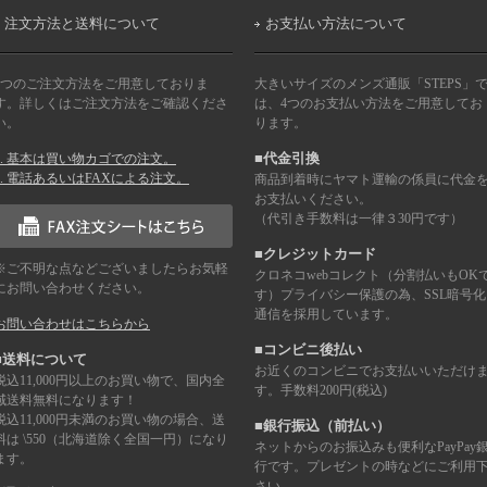
注文方法と送料について
お支払い方法について
2つのご注文方法をご用意しておりま
大きいサイズのメンズ通販「STEPS」
す。詳しくはご注文方法をご確認くださ
は、4つのお支払い方法をご用意してお
い。
ります。
1. 基本は買い物カゴでの注文。
■代金引換
2. 電話あるいはFAXによる注文。
商品到着時にヤマト運輸の係員に代金
お支払いください。
（代引き手数料は一律３30円です）
■クレジットカード
※ご不明な点などございましたらお気軽
クロネコwebコレクト（分割払いもOK
にお問い合わせください。
す）プライバシー保護の為、SSL暗号化
通信を採用しています。
お問い合わせはこちらから
■コンビニ後払い
■送料について
お近くのコンビニでお支払いいただけ
税込11,000円以上のお買い物で、国内全
す。手数料200円(税込)
域送料無料になります！
税込11,000円未満のお買い物の場合、送
■銀行振込（前払い）
料は \550（北海道除く全国一円）になり
ネットからのお振込みも便利なPayPay
ます。
行です。プレゼントの時などにご利用
さい。