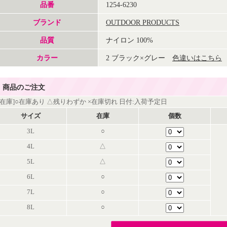
品番
1254-6230
ブランド
OUTDOOR PRODUCTS
品質
ナイロン 100%
カラー
2 ブラック×グレー
色違いはこちら
商品のご注文
[在庫]○在庫あり △残りわずか ×在庫切れ 日付:入荷予定日
サイズ
在庫
個数
3L
○
4L
△
5L
△
6L
○
7L
○
8L
○