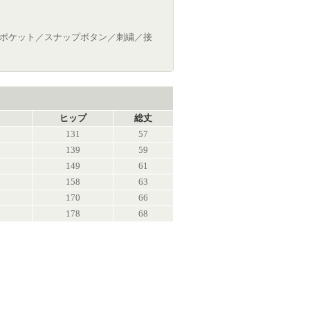
クポケット／スナップボタン／刺繍／接
ヒップ
総丈
131
57
139
59
149
61
158
63
170
66
178
68