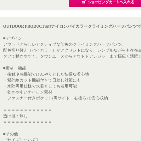
OUTDOOR PRODUCTSのナイロンバイカラークライミングハーフパンツ
■デザイン
アウトドアらしいアクティブな印象のクライミングハーフパンツ。
配色切り替え（バイカラー）がアクセントになり、シンプルながらも存在
タフで動きやすく、タウンユースからアウトドアレジャーまで幅広く活躍
■素材・機能
・接触冷感機能でひんやりとした快適な着心地
・紫外線カット機能付きで日差し対策にも
・水陸両用仕様で水着としても着用可能
・乾きやすいナイロン素材
・ファスナー付きポケット(両サイド・右後ろ)で安心収納
＝＝＝＝＝＝＝＝＝＝＝＝
透け感：無し
＝＝＝＝＝＝＝＝＝＝＝＝
■その他
【サイズについて】