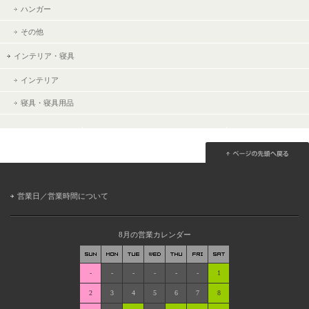
ハンガー
その他
インテリア・寝具
インテリア
寝具・寝具用品
営業日／営業時間について
8月の営業カレンダー
-
-
-
-
-
-
1
2
3
4
5
6
7
8