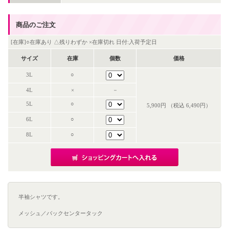
商品のご注文
[在庫]○在庫あり △残りわずか ×在庫切れ 日付:入荷予定日
サイズ
在庫
個数
価格
3L
○
4L
×
－
5L
○
5,900円 （税込 6,490円）
6L
○
8L
○
半袖シャツです。
メッシュ／バックセンタータック