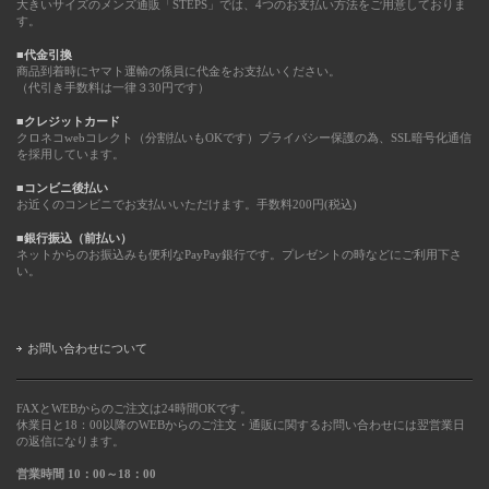
大きいサイズのメンズ通販「STEPS」では、4つのお支払い方法をご用意しておりま
す。
■代金引換
商品到着時にヤマト運輸の係員に代金をお支払いください。
（代引き手数料は一律３30円です）
■クレジットカード
クロネコwebコレクト（分割払いもOKです）プライバシー保護の為、SSL暗号化通信
を採用しています。
■コンビニ後払い
お近くのコンビニでお支払いいただけます。手数料200円(税込)
■銀行振込（前払い）
ネットからのお振込みも便利なPayPay銀行です。プレゼントの時などにご利用下さ
い。
お問い合わせについて
FAXとWEBからのご注文は24時間OKです。
休業日と18：00以降のWEBからのご注文・通販に関するお問い合わせには翌営業日
の返信になります。
営業時間 10：00～18：00