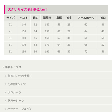
大きいサイズ表 [ 単位/cm ]
サイズ
バスト
総丈
裾周り
肩幅
袖丈
アームホール
袖口
3L
140
82
140
58
28
62
46
4L
150
84
150
60
29
64
48
5L
160
86
160
62
30
66
50
6L
170
88
170
64
31
68
52
8L
190
90
190
68
33
72
56
半袖トップス
丸首Tシャツ(半袖)
その他Tシャツ
ポロシャツ
ラガーシャツ
パーカー・ブルゾン