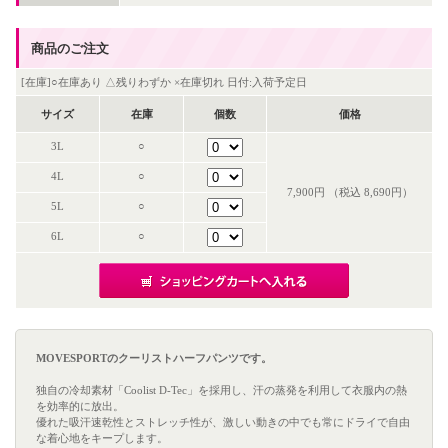
商品のご注文
[在庫]○在庫あり △残りわずか ×在庫切れ 日付:入荷予定日
サイズ
在庫
個数
価格
3L
○
4L
○
7,900円 （税込 8,690円）
5L
○
6L
○
MOVESPORTのクーリストハーフパンツです。
独自の冷却素材「Coolist D-Tec」を採用し、汗の蒸発を利用して衣服内の熱
を効率的に放出。
優れた吸汗速乾性とストレッチ性が、激しい動きの中でも常にドライで自由
な着心地をキープします。