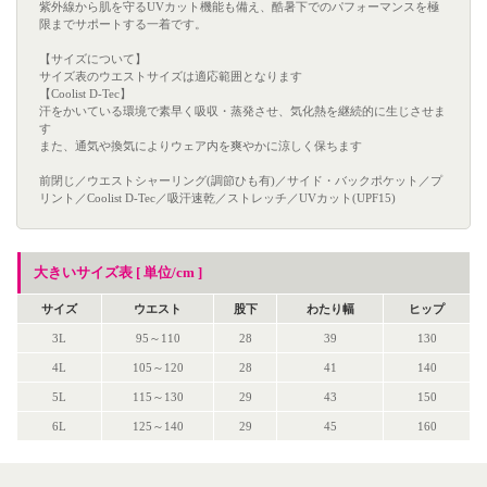
紫外線から肌を守るUVカット機能も備え、酷暑下でのパフォーマンスを極
限までサポートする一着です。
【サイズについて】
サイズ表のウエストサイズは適応範囲となります
【Coolist D-Tec】
汗をかいている環境で素早く吸収・蒸発させ、気化熱を継続的に生じさせま
す
また、通気や換気によりウェア内を爽やかに涼しく保ちます
前閉じ／ウエストシャーリング(調節ひも有)／サイド・バックポケット／プ
リント／Coolist D-Tec／吸汗速乾／ストレッチ／UVカット(UPF15)
大きいサイズ表 [ 単位/cm ]
サイズ
ウエスト
股下
わたり幅
ヒップ
3L
95～110
28
39
130
4L
105～120
28
41
140
5L
115～130
29
43
150
6L
125～140
29
45
160