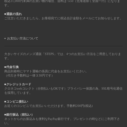
税込11,000円未満のお買い物の場合、送料は \550（北海道除く全国一円）になりま
す。
■通販の流れ
ご注文いただきましたら、お客様宛てに税込合計金額をメールにてお知らせします。
お支払い方法について
大きいサイズのメンズ通販「STEPS」では、4つのお支払い方法をご用意しておりま
す。
■代金引換
商品到着時にヤマト運輸の係員に代金をお支払いください。
（代引き手数料は一律３30円です）
■クレジットカード
クロネコwebコレクト（分割払いもOKです）プライバシー保護の為、SSL暗号化通信
を採用しています。
■コンビニ後払い
お近くのコンビニでお支払いいただけます。手数料200円(税込)
■銀行振込（前払い）
ネットからのお振込みも便利なPayPay銀行です。プレゼントの時などにご利用下さ
い。