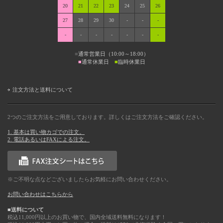
20
21
22
23
24
25
26
27
28
29
30
-
-
-
-
-
-
-
-
-
-
■
通常営業日（10:00～18:00）
■
通常休業日
■
臨時休業日
注文方法と送料について
2つのご注文方法をご用意しております。詳しくはご注文方法をご確認ください。
1. 基本は買い物カゴでの注文。
2. 電話あるいはFAXによる注文。
※ご不明な点などございましたらお気軽にお問い合わせください。
お問い合わせはこちらから
■送料について
税込11,000円以上のお買い物で、国内全域送料無料になります！