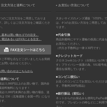
注文方法と送料について
お支払い方法について
2つのご注文方法をご用意しておりま
大きいサイズのメンズ通販「STEPS」
す。詳しくはご注文方法をご確認くださ
は、4つのお支払い方法をご用意してお
い。
ります。
1. 基本は買い物カゴでの注文。
■代金引換
2. 電話あるいはFAXによる注文。
商品到着時にヤマト運輸の係員に代金
お支払いください。
（代引き手数料は一律３30円です）
■クレジットカード
※ご不明な点などございましたらお気軽
クロネコwebコレクト（分割払いもOK
にお問い合わせください。
す）プライバシー保護の為、SSL暗号化
通信を採用しています。
お問い合わせはこちらから
■コンビニ後払い
■送料について
お近くのコンビニでお支払いいただけ
税込11,000円以上のお買い物で、国内全
す。手数料200円(税込)
域送料無料になります！
税込11,000円未満のお買い物の場合、送
■銀行振込（前払い）
料は \550（北海道除く全国一円）になり
ネットからのお振込みも便利なPayPay
ます。
行です。プレゼントの時などにご利用
さい。