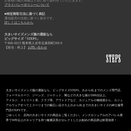
お客様の個人情報は大切に取り扱わせていただきます。
プライバシーポリシーについて
■特定商取引法に基づく表記
通信販売の法規に基づく表示です。
詳しくはこちらから
大きいサイズメンズ服の通販なら
ビッグサイズ「STEPS」
〒868-0023 熊本県人吉市北泉田町200-9
【担当：村上】
お問い合わせ
大きいサイズメンズ服の通販なら、ビッグサイズSTEPS。2Lから8Lまでのメンズ専門店、
フォーマルスーツ、ジーンズ、ジャケット、靴などの大きな服が2000点以上。
アメカジ、ストリート系、クラブ系、アウトドアなど、カジュアル小物雑貨から、カジュ
アルウェアすべてとスーツまでの幅広い品ぞろえ2Lから8Lまでの大きいサイズの紳士服専
門店STEPSです。
ごゆっくり、店内の大きいサイズの商品をご覧ください。メンズカジュアルのアパレル業
界で30年以上のキャリアを持つ敏腕店長がセレクトしたお勧めの商品群は鮮度抜群！