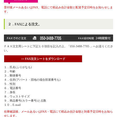
受付後メールあるいはFAX、電話にて税込み合計金額と配達予定日時をお知らせしま
す。
２．FAXによる注文。
ＦＡＸ注文用シートに下記１０項目を記入の上、「050-3488-7705 」へお送りくださ
い。
>> FAX注文シートをダウンロード
１．氏名(ふりがなも)
２．年齢
３．郵便番号
４．住所(アパート・団地の場合部屋番号も)
５．性別
６．電話番号
７．身長
８．ウェストサイズ
９．商品番号(カラー番号)と点数
１０．E-mail
在庫確認後、メールあるいはFAX・電話にて税込み合計金額と到着予定日時をお知ら
せします。