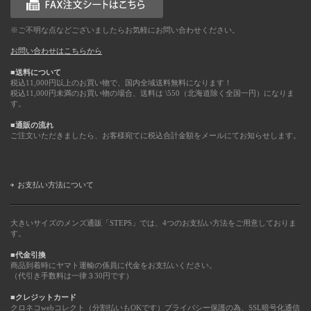
※ご不明な点などございましたらお気軽にお問い合わせください。
お問い合わせはこちらから
■送料について
税込11,000円以上のお買い物で、国内全域送料無料になります！
税込11,000円未満のお買い物の場合、送料は \550（北海道除く全国一円）になりま
す。
■通販の流れ
ご注文いただきましたら、お客様宛てに税込合計金額をメールにてお知らせします。
お支払い方法について
大きいサイズのメンズ通販「STEPS」では、4つのお支払い方法をご用意しておりま
す。
■代金引換
商品到着時にヤマト運輸の係員に代金をお支払いください。
（代引き手数料は一律３30円です）
■クレジットカード
クロネコwebコレクト（分割払いもOKです）プライバシー保護の為、SSL暗号化通信