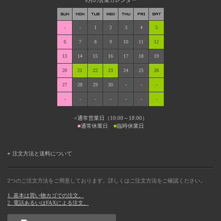
9月の営業カレンダー
-
-
1
2
3
4
5
6
7
8
9
10
11
12
13
14
15
16
17
18
19
20
21
22
23
24
25
26
27
28
29
30
-
-
-
-
-
-
-
-
-
-
■
通常営業日（10:00～18:00）
■
通常休業日
■
臨時休業日
注文方法と送料について
2つのご注文方法をご用意しております。詳しくはご注文方法をご確認ください。
1. 基本は買い物カゴでの注文。
2. 電話あるいはFAXによる注文。