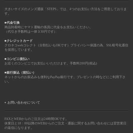
大きいサイズのメンズ通販「STEPS」では、4つのお支払い方法をご用意しておりま
す。
■代金引換
商品到着時にヤマト運輸の係員に代金をお支払いください。
（代引き手数料は一律３30円です）
■クレジットカード
クロネコwebコレクト（分割払いもOKです）プライバシー保護の為、SSL暗号化通信
を採用しています。
■コンビニ後払い
お近くのコンビニでお支払いいただけます。手数料200円(税込)
■銀行振込（前払い）
ネットからのお振込みも便利なPayPay銀行です。プレゼントの時などにご利用下さ
い。
お問い合わせについて
FAXとWEBからのご注文は24時間OKです。
休業日と18：00以降のWEBからのご注文・通販に関するお問い合わせには翌営業日
の返信になります。