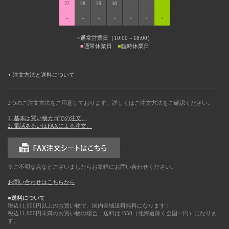
27
28
29
30
-
-
-
-
-
-
-
-
-
-
■
通常営業日（10:00～18:00）
■
通常休業日
■
臨時休業日
注文方法と送料について
2つのご注文方法をご用意しております。詳しくはご注文方法をご確認ください。
1. 基本は買い物カゴでの注文。
2. 電話あるいはFAXによる注文。
※ご不明な点などございましたらお気軽にお問い合わせください。
お問い合わせはこちらから
■送料について
税込11,000円以上のお買い物で、国内全域送料無料になります！
税込11,000円未満のお買い物の場合、送料は \550（北海道除く全国一円）になりま
す。