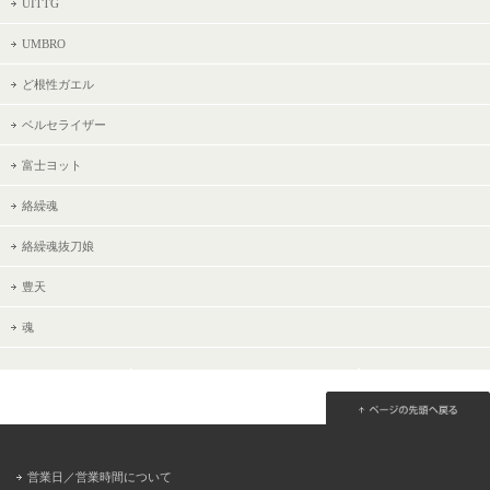
UITTG
UMBRO
ど根性ガエル
ベルセライザー
富士ヨット
絡繰魂
絡繰魂抜刀娘
豊天
魂
営業日／営業時間について