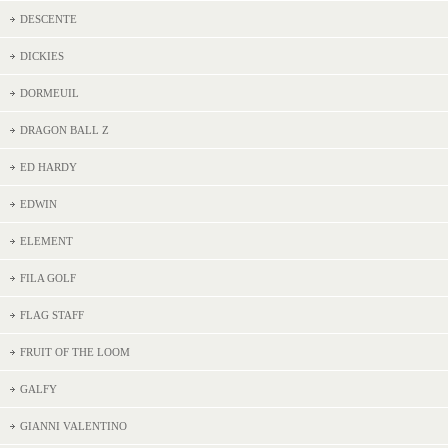
DESCENTE
DICKIES
DORMEUIL
DRAGON BALL Z
ED HARDY
EDWIN
ELEMENT
FILA GOLF
FLAG STAFF
FRUIT OF THE LOOM
GALFY
GIANNI VALENTINO