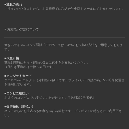
■通販の流れ
ご注文いただきましたら、お客様宛てに税込合計金額をメールにてお知らせします。
お支払い方法について
大きいサイズのメンズ通販「STEPS」では、4つのお支払い方法をご用意しておりま
す。
■代金引換
商品到着時にヤマト運輸の係員に代金をお支払いください。
（代引き手数料は一律３30円です）
■クレジットカード
クロネコwebコレクト（分割払いもOKです）プライバシー保護の為、SSL暗号化通信
を採用しています。
■コンビニ後払い
お近くのコンビニでお支払いいただけます。手数料200円(税込)
■銀行振込（前払い）
ネットからのお振込みも便利なPayPay銀行です。プレゼントの時などにご利用下さ
い。