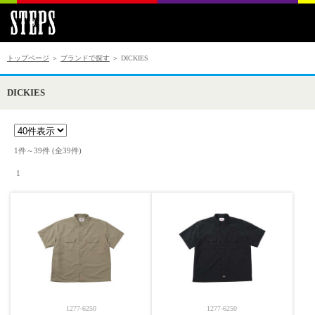
トップページ
＞
ブランドで探す
＞ DICKIES
DICKIES
1件～39件 (全39件) 　

 1 
1277-6250
1277-6250