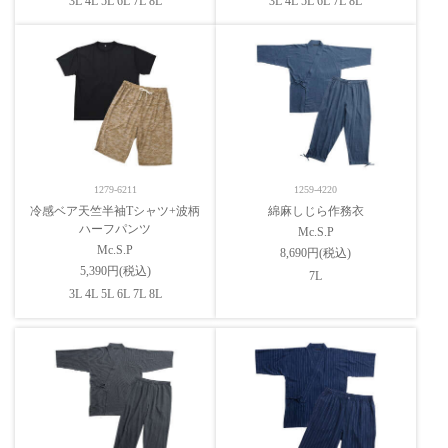
3L 4L 5L 6L 7L 8L
3L 4L 5L 6L 7L 8L
1279-6211
1259-4220
冷感ベア天竺半袖Tシャツ+波柄
綿麻しじら作務衣
ハーフパンツ
Mc.S.P
Mc.S.P
8,690円(税込)
5,390円(税込)
7L
3L 4L 5L 6L 7L 8L