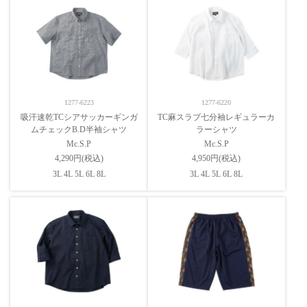
1277-6223
1277-6220
吸汗速乾TCシアサッカーギンガ
TC麻スラブ七分袖レギュラーカ
ムチェックB.D半袖シャツ
ラーシャツ
Mc.S.P
Mc.S.P
4,290円(税込)
4,950円(税込)
3L 4L 5L 6L 8L
3L 4L 5L 6L 8L