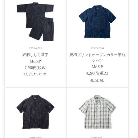
1259-4222
1277-6224
綿麻しじら甚平
総柄プリントオープンカラー半袖
シャツ
Mc.S.P
Mc.S.P
7,590円(税込)
4,290円(税込)
3L 4L 5L 6L 7L
4L 5L 6L