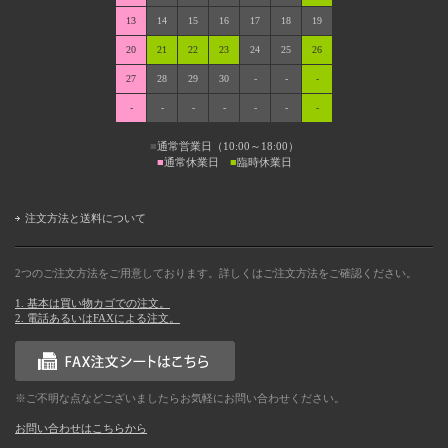
13
14
15
16
17
18
19
20
21
22
23
24
25
26
27
28
29
30
-
-
-
-
-
-
-
-
-
-
■
通常営業日（10:00～18:00）
■
通常休業日
■
臨時休業日
注文方法と送料について
2つのご注文方法をご用意しております。詳しくはご注文方法をご確認ください。
1. 基本は買い物カゴでの注文。
2. 電話あるいはFAXによる注文。
※ご不明な点などございましたらお気軽にお問い合わせください。
お問い合わせはこちらから