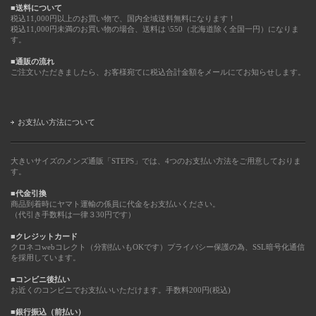
■送料について
税込11,000円以上のお買い物で、国内全域送料無料になります！
税込11,000円未満のお買い物の場合、送料は \550（北海道除く全国一円）になりま
す。
■通販の流れ
ご注文いただきましたら、お客様宛てに税込合計金額をメールにてお知らせします。
お支払い方法について
大きいサイズのメンズ通販「STEPS」では、4つのお支払い方法をご用意しておりま
す。
■代金引換
商品到着時にヤマト運輸の係員に代金をお支払いください。
（代引き手数料は一律３30円です）
■クレジットカード
クロネコwebコレクト（分割払いもOKです）プライバシー保護の為、SSL暗号化通信
を採用しています。
■コンビニ後払い
お近くのコンビニでお支払いいただけます。手数料200円(税込)
■銀行振込（前払い）