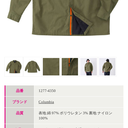
品番
1277-4350
ブランド
Columbia
品質
表地:綿 97% ポリウレタン 3% 裏地:ナイロン
100%