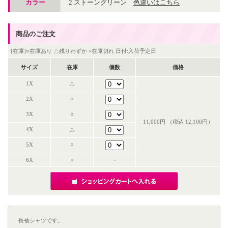
カラー
2 ストーングリーン
色違いはこちら
商品のご注文
[在庫]○在庫あり △残りわずか ×在庫切れ 日付:入荷予定日
サイズ
在庫
個数
価格
1X
△
2X
○
3X
○
11,000円 （税込 12,100円）
4X
△
5X
○
6X
×
－
長袖シャツです。