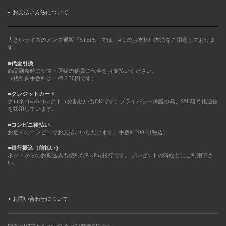
お支払い方法について
大きいサイズのメンズ通販「STEPS」では、4つのお支払い方法をご用意しておりま
す。
■代金引換
商品到着時にヤマト運輸の係員に代金をお支払いください。
（代引き手数料は一律３30円です）
■クレジットカード
クロネコwebコレクト（分割払いもOKです）プライバシー保護の為、SSL暗号化通信
を採用しています。
■コンビニ後払い
お近くのコンビニでお支払いいただけます。手数料200円(税込)
■銀行振込（前払い）
ネットからのお振込みも便利なPayPay銀行です。プレゼントの時などにご利用下さ
い。
お問い合わせについて