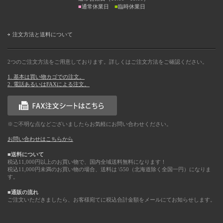
■
通常休業日
■
臨時休業日
注文方法と送料について
2つのご注文方法をご用意しております。詳しくはご注文方法をご確認ください。
1. 基本は買い物カゴでの注文。
2. 電話あるいはFAXによる注文。
※ご不明な点などございましたらお気軽にお問い合わせください。
お問い合わせはこちらから
■送料について
税込11,000円以上のお買い物で、国内全域送料無料になります！
税込11,000円未満のお買い物の場合、送料は \550（北海道除く全国一円）になりま
す。
■通販の流れ
ご注文いただきましたら、お客様宛てに税込合計金額をメールにてお知らせします。