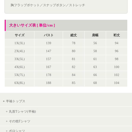
胸フラップポケット／スナップボタン／ストレッチ
大きいサイズ表 [ 単位/cm ]
サイズ
バスト
総丈
肩幅
裄丈
1X(3L)
139
78
56
94
2X(4L)
147
80
58
96
3X(5L)
157
81
61
98
4X(6L)
167
82
63
100
5X(7L)
178
84
66
102
6X(8L)
188
85
68
104
半袖トップス
丸首Tシャツ(半袖)
その他Tシャツ
ポロシャツ