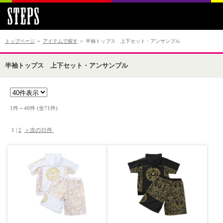
トップページ
＞
アイテムで探す
＞ 半袖トップス 上下セット・アンサンブル
半袖トップス 上下セット・アンサンブル
1件～40件 (全71件) 　

 1 | 
2
＞次の31件 