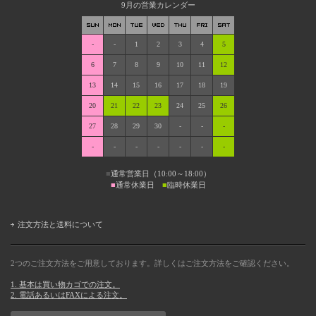
9月の営業カレンダー
-
-
1
2
3
4
5
6
7
8
9
10
11
12
13
14
15
16
17
18
19
20
21
22
23
24
25
26
27
28
29
30
-
-
-
-
-
-
-
-
-
-
■
通常営業日（10:00～18:00）
■
通常休業日
■
臨時休業日
注文方法と送料について
2つのご注文方法をご用意しております。詳しくはご注文方法をご確認ください。
1. 基本は買い物カゴでの注文。
2. 電話あるいはFAXによる注文。