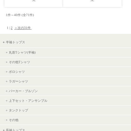
5L
3L
1件～40件 (全71件) 　

 1 | 
2
＞次の31件 
半袖トップス
丸首Tシャツ(半袖)
その他Tシャツ
ポロシャツ
ラガーシャツ
パーカー・ブルゾン
上下セット・アンサンブル
タンクトップ
その他
長袖トップス