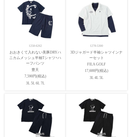
1258-6262
1278-5300
おおきくて入れない美豚DRYハ
3Dジャガード半袖シャツインナ
ニカムメッシュ半袖Tシャツ+ハ
ーセット
ーフパンツ
FILA GOLF
豊天
17,600円(税込)
7,590円(税込)
3L 4L 5L
3L 5L 6L 7L