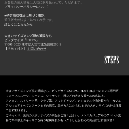
お客様の個人情報は大切に取り扱わせていただきます。
プライバシーポリシーについて
■特定商取引法に基づく表記
通信販売の法規に基づく表示です。
詳しくはこちらから
大きいサイズメンズ服の通販なら
ビッグサイズ「STEPS」
〒868-0023 熊本県人吉市北泉田町200-9
【担当：村上】
お問い合わせ
大きいサイズメンズ服の通販なら、ビッグサイズSTEPS。2Lから8Lまでのメンズ専門店、
フォーマルスーツ、ジーンズ、ジャケット、靴などの大きな服が2000点以上。
アメカジ、ストリート系、クラブ系、アウトドアなど、カジュアル小物雑貨から、カジュ
アルウェアすべてとスーツまでの幅広い品ぞろえ2Lから8Lまでの大きいサイズの紳士服専
門店STEPSです。
ごゆっくり、店内の大きいサイズの商品をご覧ください。メンズカジュアルのアパレル業
界で30年以上のキャリアを持つ敏腕店長がセレクトしたお勧めの商品群は鮮度抜群！