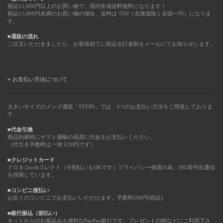
税込11,000円以上のお買い物で、国内全域送料無料になります！
税込11,000円未満のお買い物の場合、送料は \550（北海道除く全国一円）になりま
す。
■通販の流れ
ご注文いただきましたら、お客様宛てに税込合計金額をメールにてお知らせします。
お支払い方法について
大きいサイズのメンズ通販「STEPS」では、4つのお支払い方法をご用意しておりま
す。
■代金引換
商品到着時にヤマト運輸の係員に代金をお支払いください。
（代引き手数料は一律３30円です）
■クレジットカード
クロネコwebコレクト（分割払いもOKです）プライバシー保護の為、SSL暗号化通信
を採用しています。
■コンビニ後払い
お近くのコンビニでお支払いいただけます。手数料200円(税込)
■銀行振込（前払い）
ネットからのお振込みも便利なPayPay銀行です。プレゼントの時などにご利用下さ