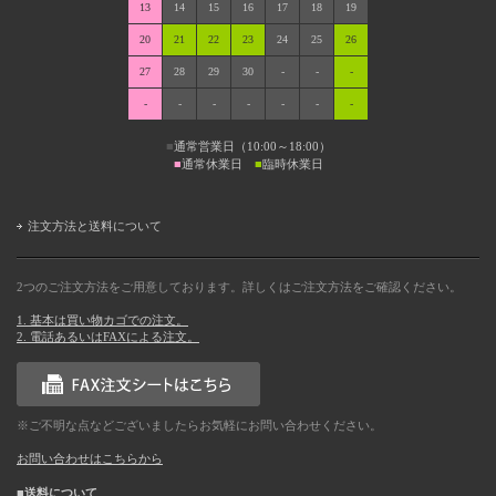
13
14
15
16
17
18
19
20
21
22
23
24
25
26
27
28
29
30
-
-
-
-
-
-
-
-
-
-
■
通常営業日（10:00～18:00）
■
通常休業日
■
臨時休業日
注文方法と送料について
2つのご注文方法をご用意しております。詳しくはご注文方法をご確認ください。
1. 基本は買い物カゴでの注文。
2. 電話あるいはFAXによる注文。
※ご不明な点などございましたらお気軽にお問い合わせください。
お問い合わせはこちらから
■送料について