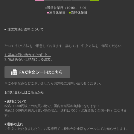
■
通常営業日（10:00～18:00）
■
通常休業日
■
臨時休業日
注文方法と送料について
2つのご注文方法をご用意しております。詳しくはご注文方法をご確認ください。
1. 基本は買い物カゴでの注文。
2. 電話あるいはFAXによる注文。
※ご不明な点などございましたらお気軽にお問い合わせください。
お問い合わせはこちらから
■送料について
税込11,000円以上のお買い物で、国内全域送料無料になります！
税込11,000円未満のお買い物の場合、送料は \550（北海道除く全国一円）になりま
す。
■通販の流れ
ご注文いただきましたら、お客様宛てに税込合計金額をメールにてお知らせします。