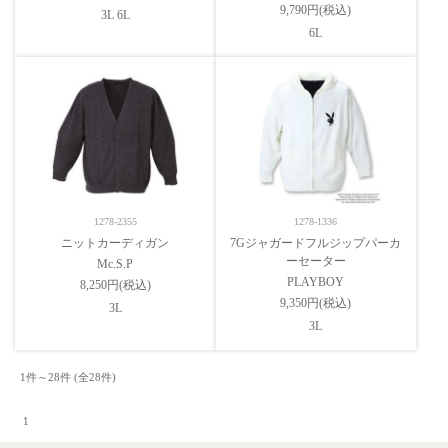
9,790円(税込)
3L 6L
6L
1278-2355
1278-1336
ニットカーディガン
7Gジャガードフルジップパーカ
ーセーター
Mc.S.P
PLAYBOY
8,250円(税込)
9,350円(税込)
3L
3L
1件～28件 (全28件) 　

 1 