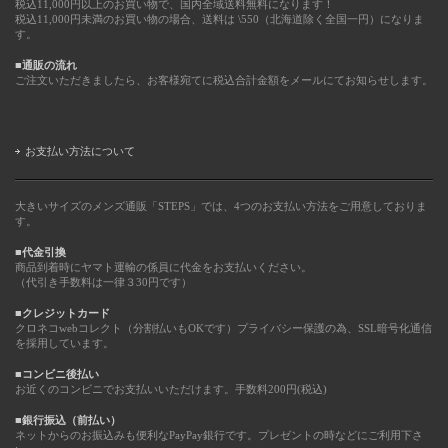
税込11,000円以上のお買い物で、国内全域送料無料になります！
税込11,000円未満のお買い物の場合、送料は \550（北海道除く全国一円）になりま
す。
■通販の流れ
ご注文いただきましたら、お客様宛てに税込合計金額をメールにてお知らせします。
お支払い方法について
大きいサイズのメンズ通販「STEPS」では、4つのお支払い方法をご用意しておりま
す。
■代金引換
商品到着時にヤマト運輸の係員に代金をお支払いください。
（代引き手数料は一律３30円です）
■クレジットカード
クロネコwebコレクト（分割払いもOKです）プライバシー保護の為、SSL暗号化通信
を採用しています。
■コンビニ後払い
お近くのコンビニでお支払いいただけます。手数料200円(税込)
■銀行振込（前払い）
ネットからのお振込みも便利なPayPay銀行です。プレゼントの時などにご利用下さ