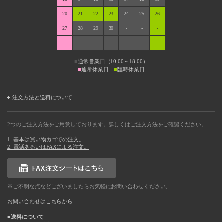
20
21
22
23
24
25
26
27
28
29
30
-
-
-
-
-
-
-
-
-
-
■
通常営業日（10:00～18:00）
■
通常休業日
■
臨時休業日
注文方法と送料について
2つのご注文方法をご用意しております。詳しくはご注文方法をご確認ください。
1. 基本は買い物カゴでの注文。
2. 電話あるいはFAXによる注文。
※ご不明な点などございましたらお気軽にお問い合わせください。
お問い合わせはこちらから
■送料について