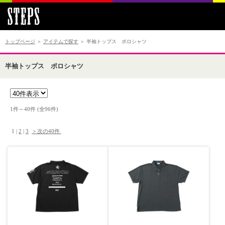
トップページ
＞
アイテムで探す
＞ 半袖トップス ポロシャツ
半袖トップス ポロシャツ
1件～40件 (全96件) 　

 1 | 
2
 | 
3
＞次の40件 