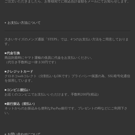
ご注文いただきましたら、お客様宛てに税込合計金額をメールにてお知らせします。
お支払い方法について
大きいサイズのメンズ通販「STEPS」では、4つのお支払い方法をご用意しておりま
す。
■代金引換
商品到着時にヤマト運輸の係員に代金をお支払いください。
（代引き手数料は一律３30円です）
■クレジットカード
クロネコwebコレクト（分割払いもOKです）プライバシー保護の為、SSL暗号化通信
を採用しています。
■コンビニ後払い
お近くのコンビニでお支払いいただけます。手数料200円(税込)
■銀行振込（前払い）
ネットからのお振込みも便利なPayPay銀行です。プレゼントの時などにご利用下さ
い。
お問い合わせについて