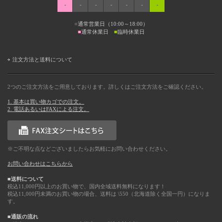
-
-
-
-
-
-
-
■
通常営業日（10:00～18:00）
■
通常休業日
■
臨時休業日
注文方法と送料について
2つのご注文方法をご用意しております。詳しくはご注文方法をご確認ください。
1. 基本は買い物カゴでの注文。
2. 電話あるいはFAXによる注文。
※ご不明な点などございましたらお気軽にお問い合わせください。
お問い合わせはこちらから
■送料について
税込11,000円以上のお買い物で、国内全域送料無料になります！
税込11,000円未満のお買い物の場合、送料は \550（北海道除く全国一円）になりま
す。
■通販の流れ