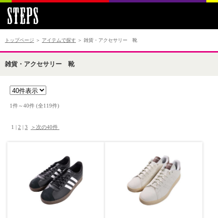
トップページ
＞
アイテムで探す
＞ 雑貨・アクセサリー 靴
雑貨・アクセサリー 靴
1件～40件 (全119件) 　

 1 | 
2
 | 
3
＞次の40件 