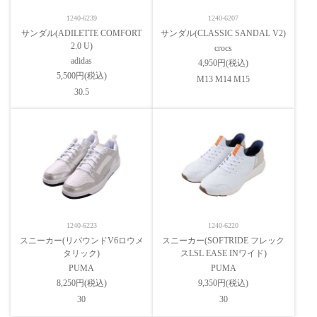
1240-6239
1240-6207
サンダル(ADILETTE COMFORT
サンダル(CLASSIC SANDAL V2)
2.0 U)
crocs
adidas
4,950円(税込)
5,500円(税込)
M13 M14 M15
30.5
1240-6223
1240-6220
スニーカー(リバウンドV6ロウメ
スニーカー(SOFTRIDE フレック
タリック)
スLSL EASE INワイド)
PUMA
PUMA
8,250円(税込)
9,350円(税込)
30
30