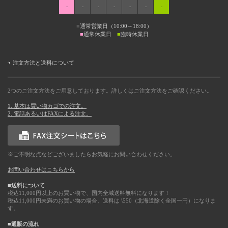
-
-
-
-
-
-
-
■
通常営業日（10:00～18:00）
■
通常休業日
■
臨時休業日
注文方法と送料について
2つのご注文方法をご用意しております。詳しくはご注文方法をご確認ください。
1. 基本は買い物カゴでの注文。
2. 電話あるいはFAXによる注文。
※ご不明な点などございましたらお気軽にお問い合わせください。
お問い合わせはこちらから
■送料について
税込11,000円以上のお買い物で、国内全域送料無料になります！
税込11,000円未満のお買い物の場合、送料は \550（北海道除く全国一円）になりま
す。
■通販の流れ