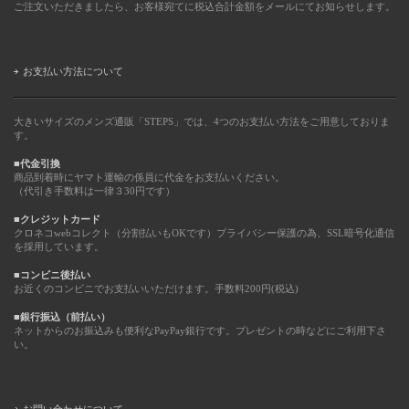
ご注文いただきましたら、お客様宛てに税込合計金額をメールにてお知らせします。
お支払い方法について
大きいサイズのメンズ通販「STEPS」では、4つのお支払い方法をご用意しておりま
す。
■代金引換
商品到着時にヤマト運輸の係員に代金をお支払いください。
（代引き手数料は一律３30円です）
■クレジットカード
クロネコwebコレクト（分割払いもOKです）プライバシー保護の為、SSL暗号化通信
を採用しています。
■コンビニ後払い
お近くのコンビニでお支払いいただけます。手数料200円(税込)
■銀行振込（前払い）
ネットからのお振込みも便利なPayPay銀行です。プレゼントの時などにご利用下さ
い。
お問い合わせについて