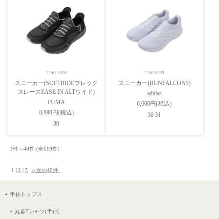
1240-5300
1240-6231
スニーカー(SOFTRIDEフレック
スニーカー(RUNFALCON5)
スレースEASE IN ALTワイド)
adidas
PUMA
6,600円(税込)
8,690円(税込)
30 31
30
1件～40件 (全119件) 　

 1 | 
2
 | 
3
＞次の40件 
半袖トップス
丸首Tシャツ(半袖)